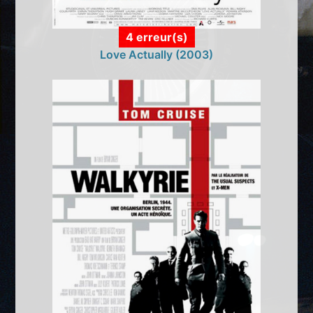
4 erreur(s)
Love Actually (2003)