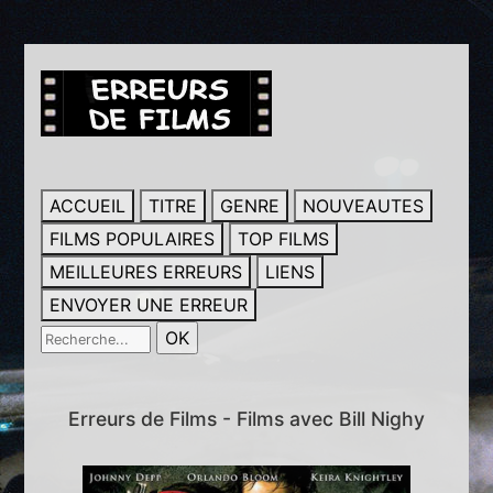
ACCUEIL
TITRE
GENRE
NOUVEAUTES
FILMS POPULAIRES
TOP FILMS
MEILLEURES ERREURS
LIENS
ENVOYER UNE ERREUR
Erreurs de Films - Films avec Bill Nighy