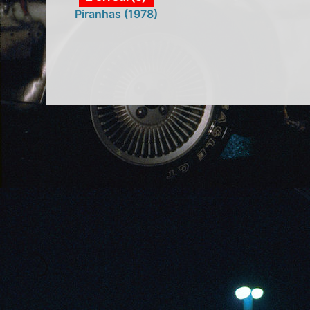
Piranhas (1978)