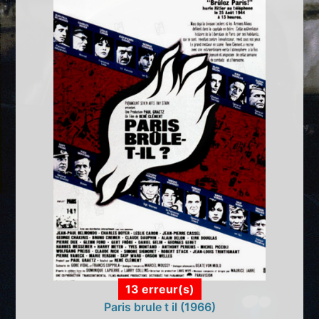
13 erreur(s)
Paris brule t il (1966)