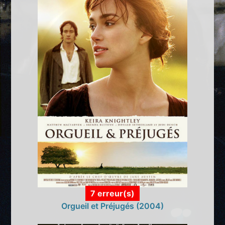
7 erreur(s)
Orgueil et Préjugés (2004)