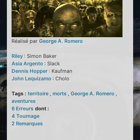
Réalisé par
George A. Romero
Riley
: Simon Baker
Asia Argento
: Slack
Dennis Hopper
: Kaufman
John Lequizamo
: Cholo
Tags :
territoire
,
morts
,
George A. Romero
,
aventures
6 Erreurs
dont :
4 Tournage
2 Remarques