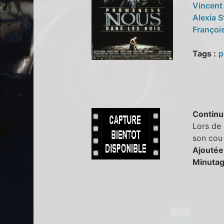
Vincent
Alexia S
Françoi
Tags :
p
Continu
Lors de 
son cou 
Ajoutée
Minutag