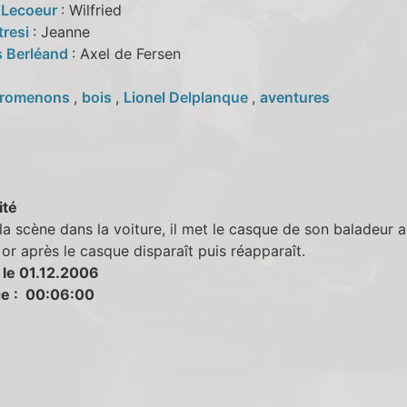
 Lecoeur
: Wilfried
tresi
: Jeanne
s Berléand
: Axel de Fersen
romenons
,
bois
,
Lionel Delplanque
,
aventures
ité
la scène dans la voiture, il met le casque de son baladeur 
or après le casque disparaît puis réapparaît.
 le 01.12.2006
e : 00:06:00