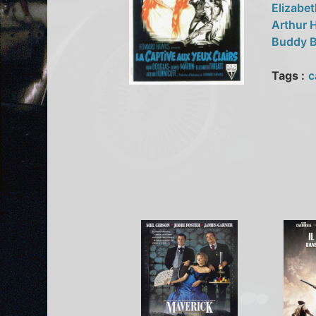
Elizabe
Arthur 
Buddy 
Tags :
c