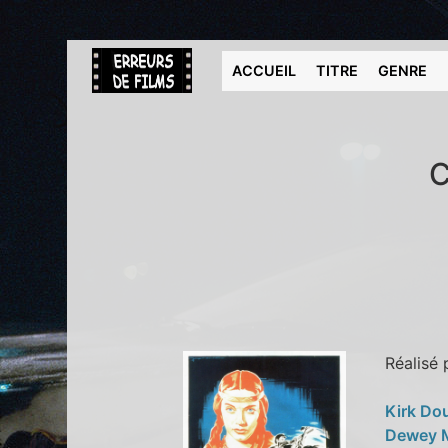
ACCUEIL
TITRE
GENRE
C
Réalisé
Kirk Do
Dewey 