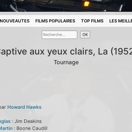
NOUVEAUTES
FILMS POPULAIRES
TOP FILMS
LES MEILL
aptive aux yeux clairs, La (195
Tournage
 par
Howard Hawks
uglas
: Jim Deakins
Martin
: Boone Caudill