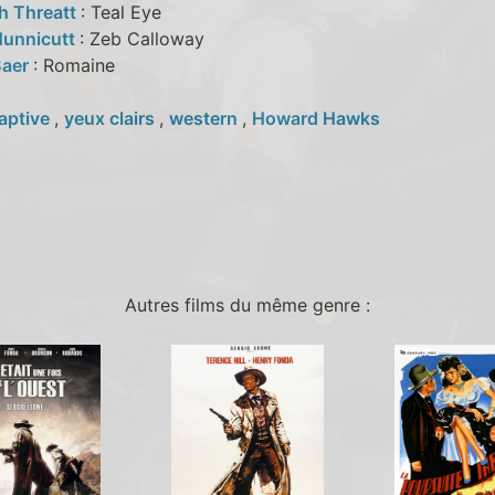
th Threatt
: Teal Eye
Hunnicutt
: Zeb Calloway
Baer
: Romaine
aptive
,
yeux clairs
,
western
,
Howard Hawks
Autres films du même genre :