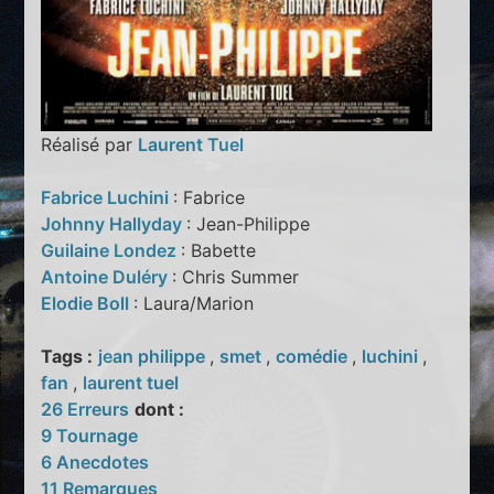
Réalisé par
Laurent Tuel
Fabrice Luchini
: Fabrice
Johnny Hallyday
: Jean-Philippe
Guilaine Londez
: Babette
Antoine Duléry
: Chris Summer
Elodie Boll
: Laura/Marion
Tags :
jean philippe
,
smet
,
comédie
,
luchini
,
fan
,
laurent tuel
26 Erreurs
dont :
9 Tournage
6 Anecdotes
11 Remarques