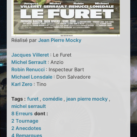
Réalisé par
Jean Pierre Mocky
Jacques Villeret
: Le Furet
Michel Serrault
: Anzio
Robin Renucci
: Inspecteur Bart
Michael Lonsdale
: Don Salvadore
Karl Zero
: Tino
Tags :
furet
,
comédie
,
jean pierre mocky
,
michel serrault
8 Erreurs
dont :
2 Tournage
2 Anecdotes
4 Remarques