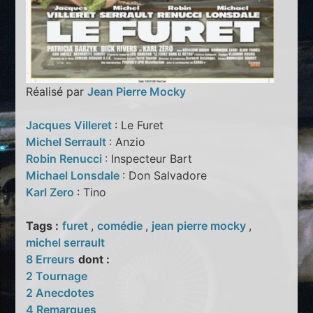
Réalisé par
Jean Pierre Mocky
Jacques Villeret
: Le Furet
Michel Serrault
: Anzio
Robin Renucci
: Inspecteur Bart
Michael Lonsdale
: Don Salvadore
Karl Zero
: Tino
Tags :
furet
,
comédie
,
jean pierre mocky
,
michel serrault
8 Erreurs
dont :
2 Tournage
2 Anecdotes
4 Remarques