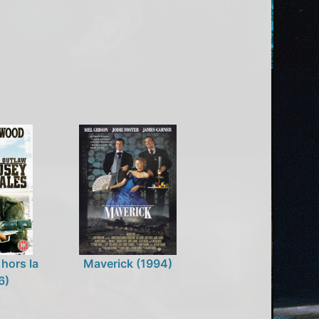
hors la
Maverick (1994)
6)