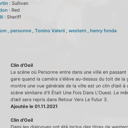
rtin
: Sullivan
rdon
: Red
lli
: Sheriff
nom
,
personne
,
Tonino Valerii
,
western
,
henry fonda
Clin d'Oeil
La scène où Personne entre dans une ville en passant 
gare quand la caméra s'élève au-dessus du toit de la 
montre une vue générale de la ville est un clin d’œil à
scène similaire d'Il Était Une Fois Dans L'Ouest. Le mê
d’œil sera repris dans Retour Vers Le Futur 3.
Ajoutée le 01.11.2021
Clin d'Oeil
Dans les dialogues ont été inclus des titres de wester