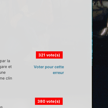
321 vote(s)
par la
gare et
Voter pour cette
 une
erreur
me clin
380 vote(s)
ns