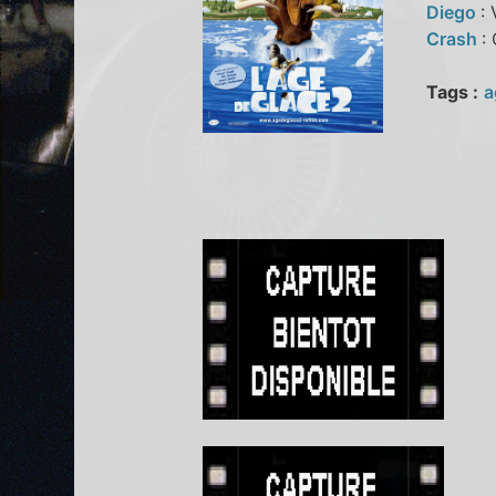
Diego
:
Crash
:
Tags :
a