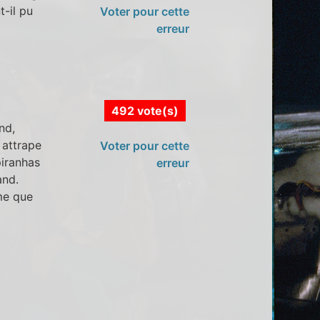
-il pu
Voter pour cette
erreur
492 vote(s)
nd,
 attrape
Voter pour cette
piranhas
erreur
and.
me que