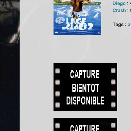
Diego
:
Crash
:
Tags :
a