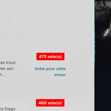
475 vote(s)
les trous
avec son
Voter pour cette
...
erreur
460 vote(s)
uis Diego