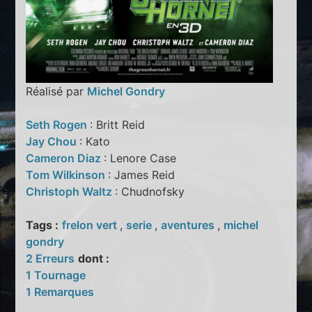
Réalisé par
Michel Gondry
Seth Rogen
: Britt Reid
Jay Chou
: Kato
Cameron Diaz
: Lenore Case
Tom Wilkinson
: James Reid
Christoph Waltz
: Chudnofsky
Tags :
frelon vert
,
serie
,
aventures
,
michel
gondry
2 Erreurs
dont :
1 Tournage
1 Remarques