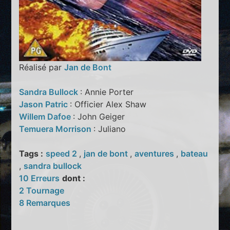
Réalisé par
Jan de Bont
Sandra Bullock
: Annie Porter
Jason Patric
: Officier Alex Shaw
Willem Dafoe
: John Geiger
Temuera Morrison
: Juliano
Tags :
speed 2
,
jan de bont
,
aventures
,
bateau
,
sandra bullock
10 Erreurs
dont :
2 Tournage
8 Remarques