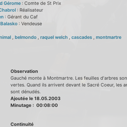
d Gérome
: Comte de St Prix
Chabrol
: Réalisateur
en
: Gérant du Caf
 Balasko
: Vendeuse
nimal
,
belmondo
,
raquel welch
,
cascades
,
montmartre
Observation
Gauché monte à Montmartre. Les feuilles d'arbres son
vertes. Quand ils arrivent devant le Sacré Coeur, les a
sont dénudés.
Ajoutée le 18.05.2003
Minutage : 00:08:00
Continuité