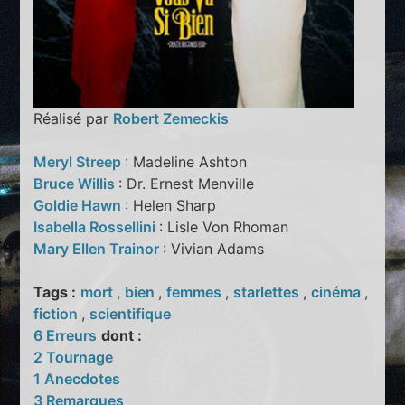
Réalisé par
Robert Zemeckis
Meryl Streep
: Madeline Ashton
Bruce Willis
: Dr. Ernest Menville
Goldie Hawn
: Helen Sharp
Isabella Rossellini
: Lisle Von Rhoman
Mary Ellen Trainor
: Vivian Adams
Tags :
mort
,
bien
,
femmes
,
starlettes
,
cinéma
,
fiction
,
scientifique
6 Erreurs
dont :
2 Tournage
1 Anecdotes
3 Remarques