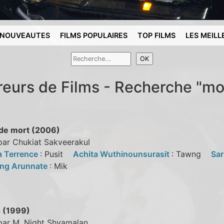
NOUVEAUTES
FILMS POPULAIRES
TOP FILMS
LES MEILL
reurs de Films - Recherche "mo
 de mort (2006)
par Chukiat Sakveerakul
a Terrence
: Pusit
Achita Wuthinounsurasit
: Tawng
Sa
ng Arunnate
: Mik
 (1999)
 par M. Night Shyamalan