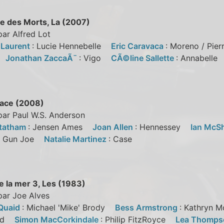
 des Morts, La (2007)
par Alfred Lot
 Laurent
: Lucie Hennebelle
Eric Caravaca
: Moreno / Pi
in
Jonathan ZaccaÃ¯
: Vigo
CÃ©line Sallette
: Annabell
ace (2008)
par Paul W.S. Anderson
Statham
: Jensen Ames
Joan Allen
: Hennessey
Ian McS
e Gun Joe
Natalie Martinez
: Case
e la mer 3, Les (1983)
par Joe Alves
Quaid
: Michael 'Mike' Brody
Bess Armstrong
: Kathryn
ard
Simon MacCorkindale
: Philip FitzRoyce
Lea Thomp