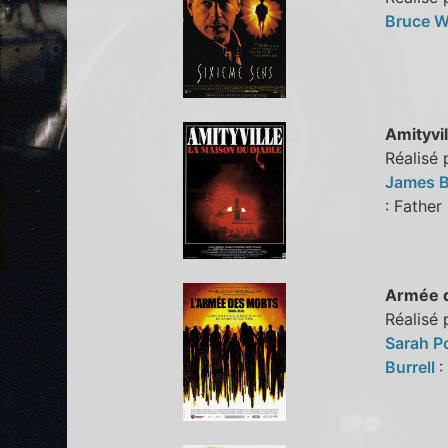
Bruce Wi
Amityvil
Réalisé 
James B
: Fathe
Armée d
Réalisé
Sarah P
Burrell