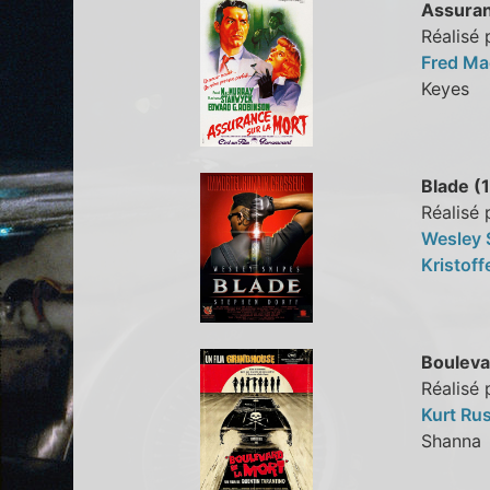
Assuran
Réalisé 
Fred M
Keye
Blade (
Réalisé 
Wesley 
Kristof
Bouleva
Réalisé 
Kurt Rus
Shann