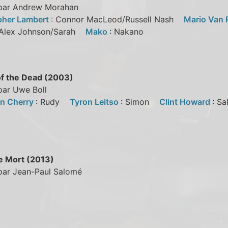
 par Andrew Morahan
pher Lambert
: Connor MacLeod/Russell Nash
Mario Van 
 Alex Johnson/Sarah
Mako
: Nakano
f the Dead (2003)
par Uwe Boll
n Cherry
: Rudy
Tyron Leitso
: Simon
Clint Howard
: S
le Mort (2013)
 par Jean-Paul Salomé