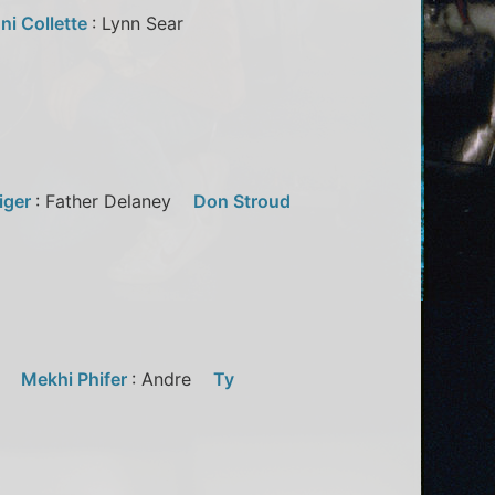
ni Collette
: Lynn Sear
iger
: Father Delaney
Don Stroud
el
Mekhi Phifer
: Andre
Ty