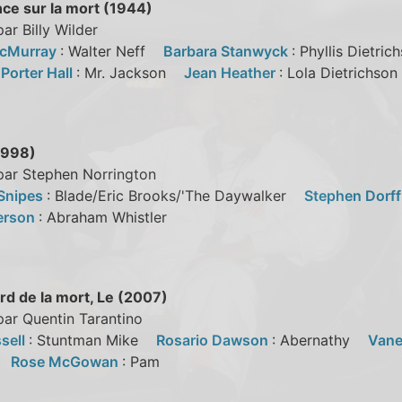
ce sur la mort (1944)
par Billy Wilder
acMurray
: Walter Neff
Barbara Stanwyck
: Phyllis Dietr
s
Porter Hall
: Mr. Jackson
Jean Heather
: Lola Dietrichs
1998)
par Stephen Norrington
Snipes
: Blade/Eric Brooks/'The Daywalker
Stephen Dorf
ferson
: Abraham Whistler
rd de la mort, Le (2007)
par Quentin Tarantino
sell
: Stuntman Mike
Rosario Dawson
: Abernathy
Vane
a
Rose McGowan
: Pam