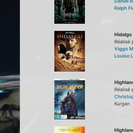
Daniel R
Ralph F
Hidalgo
Réalisé
Viggo 
Louise
Highlan
Réalisé 
Christo
Kurga
Highlan