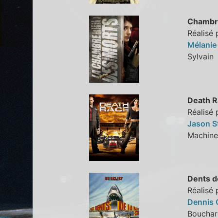
Chambre
Réalisé 
Mélanie
Sylva
Death R
Réalisé 
Jason 
Machin
Dents d
Réalisé 
Dennis 
Bouch