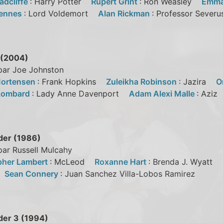
adcliffe
: Harry Potter
Rupert Grint
: Ron Weasley
Emma
iennes
: Lord Voldemort
Alan Rickman
: Professor Seve
 (2004)
 par Joe Johnston
Mortensen
: Frank Hopkins
Zuleikha Robinson
: Jazira
O
 Lombard
: Lady Anne Davenport
Adam Alexi Malle
: Azi
der (1986)
par Russell Mulcahy
pher Lambert
: McLeod
Roxanne Hart
: Brenda J. Wyatt
n
Sean Connery
: Juan Sanchez Villa-Lobos Ramirez
der 3 (1994)