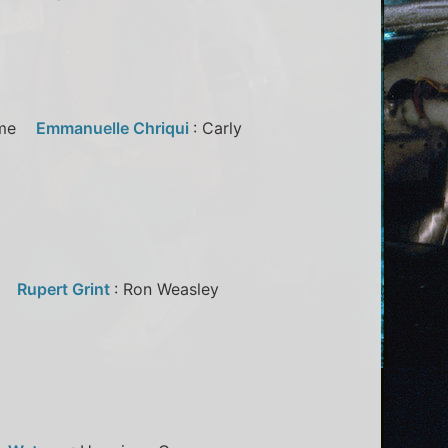
ngame
Emmanuelle Chriqui
: Carly
er
Rupert Grint
: Ron Weasley