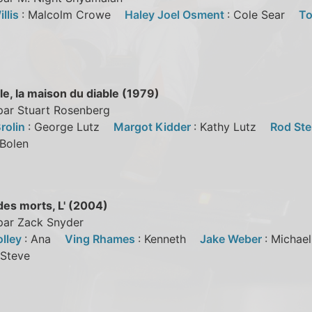
llis
: Malcolm Crowe
Haley Joel Osment
: Cole Sear
To
le, la maison du diable (1979)
par Stuart Rosenberg
rolin
: George Lutz
Margot Kidder
: Kathy Lutz
Rod Ste
r Bolen
es morts, L' (2004)
 par Zack Snyder
olley
: Ana
Ving Rhames
: Kenneth
Jake Weber
: Micha
: Steve