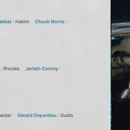
abbar
: Hakim
Chuck Norris
:
pt. Rhodes
Jarlath Conroy
:
hneider
Gérard Depardieu
: Guido