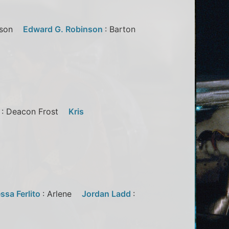
ichson
Edward G. Robinson
: Barton
on
f
: Deacon Frost
Kris
ssa Ferlito
: Arlene
Jordan Ladd
: