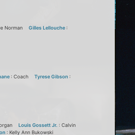
erre Norman
Gilles Lellouche
:
e
hane
: Coach
Tyrese Gibson
:
 Morgan
Louis Gossett Jr.
: Calvin
son
: Kelly Ann Bukowski