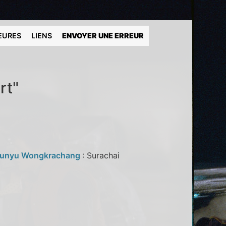
EURES
LIENS
ENVOYER UNE ERREUR
rt"
runyu Wongkrachang
: Surachai