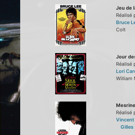
Jeu de l
Réalisé 
Bruce L
Colt
Jour de
Réalisé
Lori Car
Willia
Mesrine 
Réalisé 
Vincent
Gilles