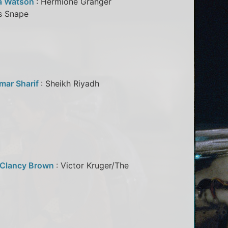
 Watson
: Hermione Granger
rus Snape
mar Sharif
: Sheikh Riyadh
z
Clancy Brown
: Victor Kruger/The