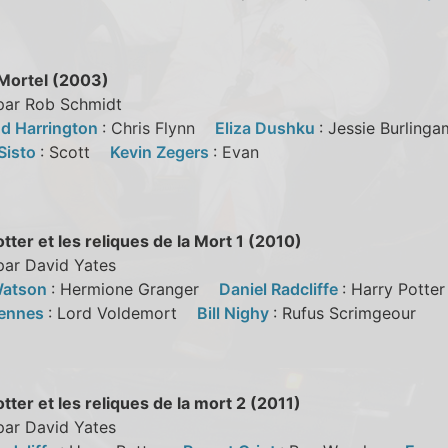
Mortel (2003)
 par Rob Schmidt
d Harrington
: Chris Flynn
Eliza Dushku
: Jessie Burli
Sisto
: Scott
Kevin Zegers
: Evan
tter et les reliques de la Mort 1 (2010)
par David Yates
atson
: Hermione Granger
Daniel Radcliffe
: Harry Pott
iennes
: Lord Voldemort
Bill Nighy
: Rufus Scrimgeour
tter et les reliques de la mort 2 (2011)
par David Yates