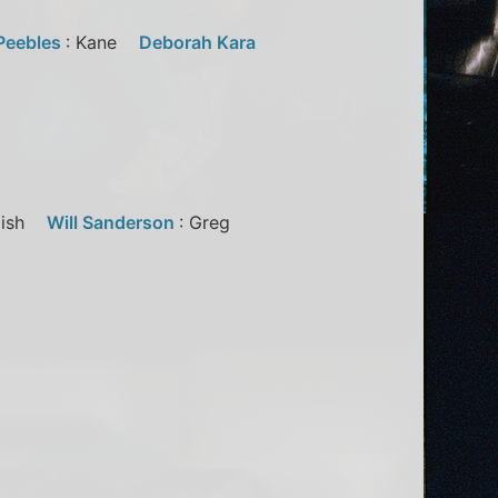
Peebles
: Kane
Deborah Kara
alish
Will Sanderson
: Greg