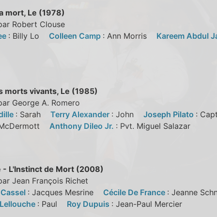
a mort, Le (1978)
par Robert Clouse
ee
: Billy Lo
Colleen Camp
: Ann Morris
Kareem Abdul J
s morts vivants, Le (1985)
 par George A. Romero
dille
: Sarah
Terry Alexander
: John
Joseph Pilato
: Ca
m McDermott
Anthony Dileo Jr.
: Pvt. Miguel Salazar
- L'Instinct de Mort (2008)
par Jean François Richet
 Cassel
: Jacques Mesrine
Cécile De France
: Jeanne Sc
 Lellouche
: Paul
Roy Dupuis
: Jean-Paul Mercier