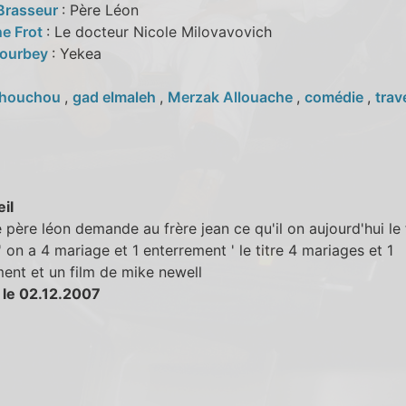
Brasseur
: Père Léon
ne Frot
: Le docteur Nicole Milovavovich
Courbey
: Yekea
houchou
,
gad elmaleh
,
Merzak Allouache
,
comédie
,
trav
eil
 père léon demande au frère jean ce qu'il on aujourd'hui le 
 ' on a 4 mariage et 1 enterrement ' le titre 4 mariages et 1
ent et un film de mike newell
 le 02.12.2007