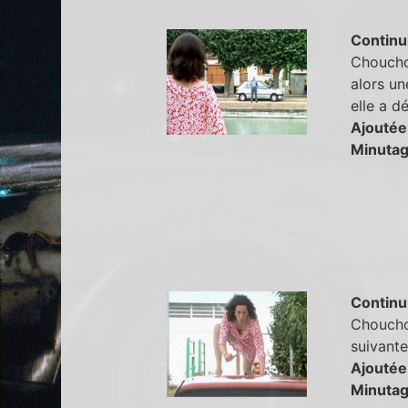
Continu
Chouchou
alors un
elle a d
Ajoutée
Minutag
Continu
Chouchou
suivante
Ajoutée
Minutag