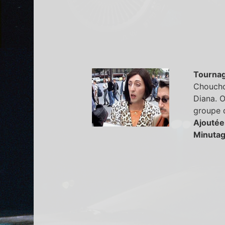
Tourna
Choucho
Diana. O
groupe d
Ajoutée
Minutag