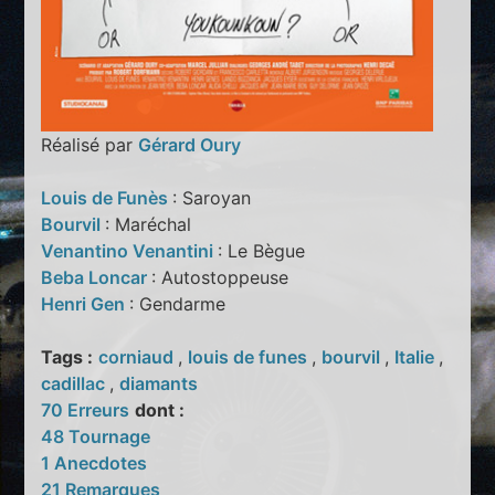
Réalisé par
Gérard Oury
Louis de Funès
: Saroyan
Bourvil
: Maréchal
Venantino Venantini
: Le Bègue
Beba Loncar
: Autostoppeuse
Henri Gen
: Gendarme
Tags :
corniaud
,
louis de funes
,
bourvil
,
Italie
,
cadillac
,
diamants
70 Erreurs
dont :
48 Tournage
1 Anecdotes
21 Remarques