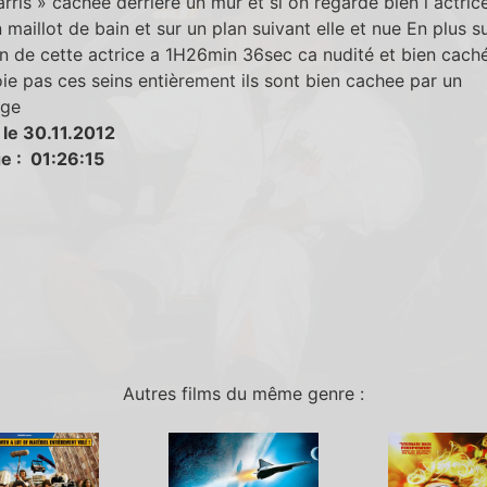
rris » cachée derrière un mur et si on regarde bien l actrice
 maillot de bain et sur un plan suivant elle et nue En plus s
n de cette actrice a 1H26min 36sec ca nudité et bien cach
ie pas ces seins entièrement ils sont bien cachee par un
age
 le 30.11.2012
e : 01:26:15
Autres films du même genre :