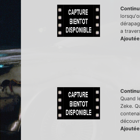
Continu
lorsqu'o
dérapage
a traver
Ajoutée
Continu
Quand le
Zeke. Qu
contenai
découvre
Ajoutée