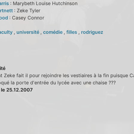
arris
: Marybeth Louise Hutchinson
rtnett
: Zeke Tyler
Wood
: Casey Connor
aculty
,
université
,
comédie
,
filles
,
rodriguez
ité
Zeke fait il pour rejoindre les vestiaires à la fin puisque 
oqué la porte d'entrée du lycée avec une chaise ???
 le 25.12.2007