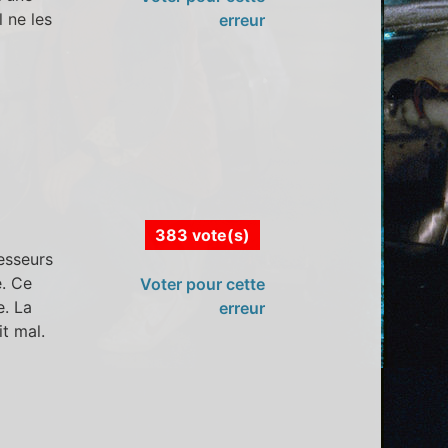
l ne les
erreur
383 vote(s)
esseurs
e. Ce
Voter pour cette
e. La
erreur
t mal.