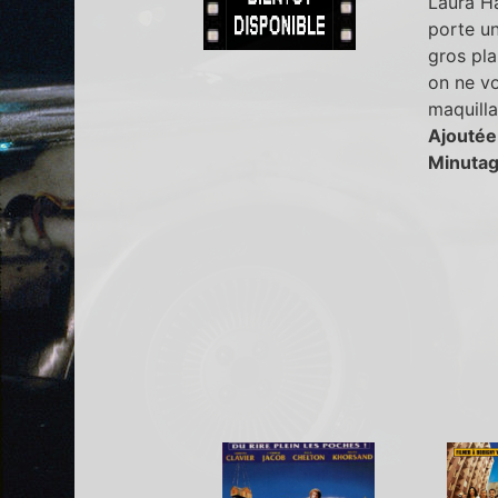
Laura Ha
porte un
gros pla
on ne vo
maquill
Ajoutée
Minutag