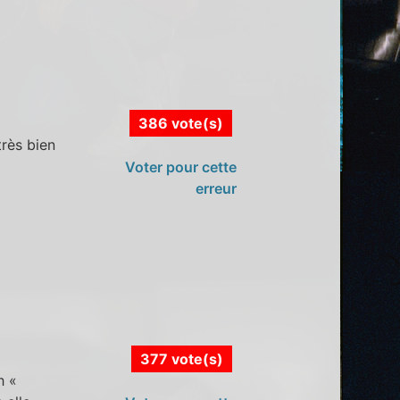
386 vote(s)
très bien
Voter pour cette
erreur
377 vote(s)
h «