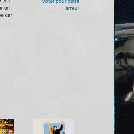
 elle
Voter pour cette
ur un
erreur
ée car