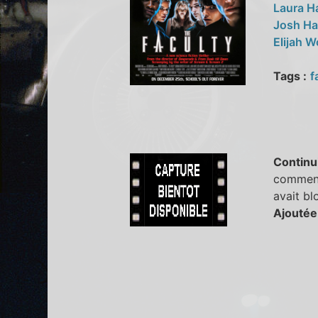
Laura H
Josh Ha
Elijah 
Tags :
f
Continu
comment 
avait bl
Ajoutée