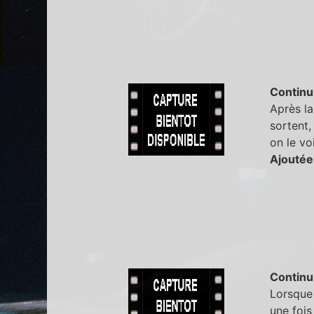
Continu
Après la
sortent,
on le vo
Ajoutée
Continu
Lorsque 
une fois 