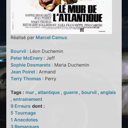
Réalisé par
Marcel Camus
Bourvil
: Léon Duchemin
Peter McEnery
: Jeff
Sophie Desmarets
: Maria Duchemin
Jean Poiret
: Armand
Terry Thomas
: Perry
Tags :
mur
,
atlantique
,
guerre
,
bourvil
,
anglais
,
entrainement
9 Erreurs
dont :
5 Tournage
1 Anecdotes
3 Remarques