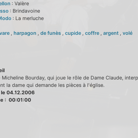
ellon
: Valère
osso
: Brindavoine
 Modo
: La merluche
vare
,
harpagon
,
de funès
,
cupide
,
coffre
,
argent
,
volé
eil
e Micheline Bourday, qui joue le rôle de Dame Claude, inter
t la dame qui demande les pièces à l'église.
 le 04.12.2006
e : 00:01:00