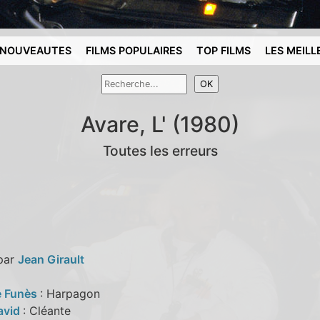
NOUVEAUTES
FILMS POPULAIRES
TOP FILMS
LES MEILL
Avare, L' (1980)
Toutes les erreurs
 par
Jean Girault
e Funès
: Harpagon
avid
: Cléante