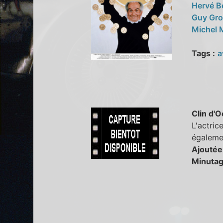
Hervé B
Guy Gr
Michel
Tags :
a
Clin d'O
L'actric
égalemen
Ajoutée
Minutag