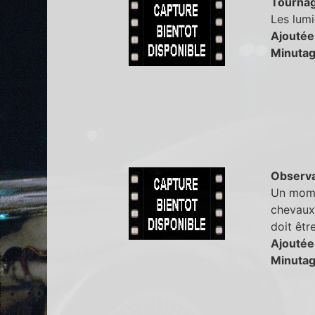
Tourna
Les lumi
Ajoutée
Minutag
Observa
Un mome
chevaux,
doit êtr
Ajoutée
Minutag