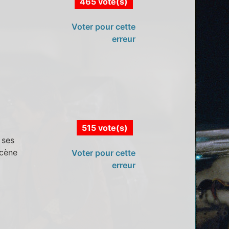
465 vote(s)
Voter pour cette
erreur
515 vote(s)
 ses
scène
Voter pour cette
erreur