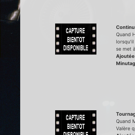
Continu
Quand Ha
lorsqu'i
se met à
Ajoutée
Minutag
Tourna
Quand M
Valère q