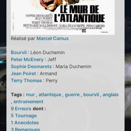
Réalisé par
Marcel Camus
Bourvil
: Léon Duchemin
Peter McEnery
: Jeff
Sophie Desmarets
: Maria Duchemin
Jean Poiret
: Armand
Terry Thomas
: Perry
Tags :
mur
,
atlantique
,
guerre
,
bourvil
,
anglais
,
entrainement
9 Erreurs
dont :
5 Tournage
1 Anecdotes
3 Remarques