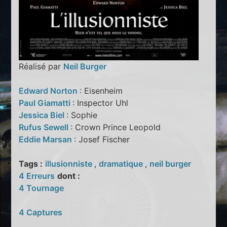
Réalisé par
Neil Burger
Edward Norton
: Eisenheim
Paul Giamatti
: Inspector Uhl
Jessica Biel
: Sophie
Rufus Sewell
: Crown Prince Leopold
Eddie Marsan
: Josef Fischer
Tags :
illusionniste
,
dramatique
,
neil burger
4 Erreurs
dont :
4 Tournage
4 Captures