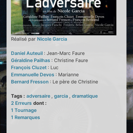
Réalisé par
Nicole Garcia
Daniel Auteuil
: Jean-Marc Faure
Géraldine Pailhas
: Christine Faure
François Cluzet
: Luc
Emmanuelle Devos
: Marianne
Bernard Fresson
: Le père de Christine
Tags :
adversaire
,
garcia
,
dramatique
2 Erreurs
dont :
1 Tournage
1 Remarques