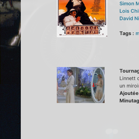
Simon M
Lois Ch
David N
Tags :
m
Tourna
Linnett 
un miroir
Ajoutée
Minutag