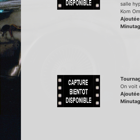
salle hy
Kom Omb
Ajoutée
Minutag
Tourna
On voit 
Ajoutée
Minutag