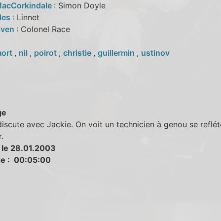
acCorkindale
: Simon Doyle
iles
: Linnet
iven
: Colonel Race
ort
,
nil
,
poirot
,
christie
,
guillermin
,
ustinov
ge
discute avec Jackie. On voit un technicien à genou se reflé
.
 le 28.01.2003
e : 00:05:00