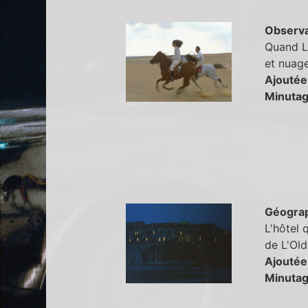
Observa
Quand Li
et nuag
Ajoutée
Minutag
Géogra
L'hôtel 
de L'Old
Ajoutée
Minutag