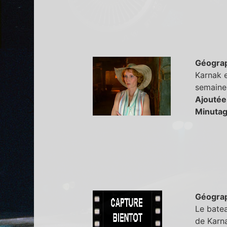
Géogra
Karnak e
semaine 
Ajoutée
Minutag
Géogra
Le batea
de Karna