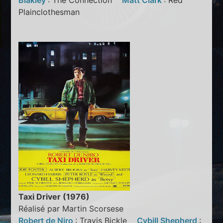
Blakley
: The Connection
Matt Clark
: Red
Plainclothesman
Taxi Driver (1976)
Réalisé par Martin Scorsese
Robert de Niro
: Travis Bickle
Cybill Shepherd
: