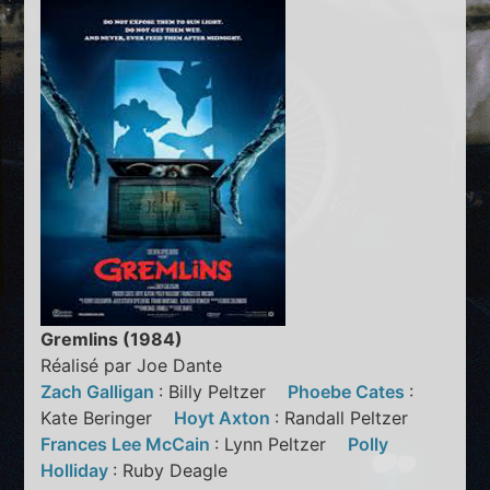
Gremlins (1984)
Réalisé par Joe Dante
Zach Galligan
: Billy Peltzer
Phoebe Cates
:
Kate Beringer
Hoyt Axton
: Randall Peltzer
Frances Lee McCain
: Lynn Peltzer
Polly
Holliday
: Ruby Deagle