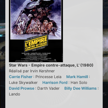
Star Wars - Empire contre-attaque, L' (1980)
Réalisé par Irvin Kershner
Carrie Fisher
: Princesse Leia
Mark Hamill
:
Luke Skywalker
Harrison Ford
: Han Solo
David Prowse
: Darth Vader
Billy Dee Williams
:
Lando