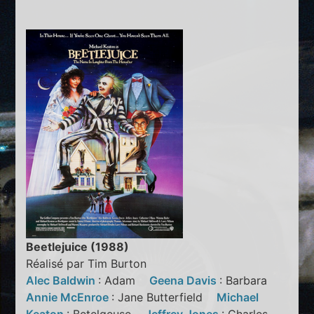
Beetlejuice (1988)
Réalisé par Tim Burton
Alec Baldwin
: Adam
Geena Davis
: Barbara
Annie McEnroe
: Jane Butterfield
Michael