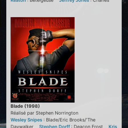
Keaton
: Betelgeuse
Jeffrey Jones
: Charles
Blade (1998)
Réalisé par Stephen Norrington
Wesley Snipes
: Blade/Eric Brooks/'The
Daywalker
Stephen Dorff
: Deacon Frost
Kris