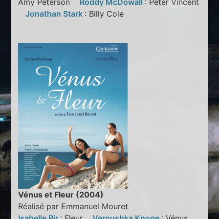
Amy Peterson
Roddy McDowall
: Peter Vincent
Jonathan Stark
: Billy Cole
Vénus et Fleur (2004)
Réalisé par Emmanuel Mouret
Isabelle Pir
: Fleur
Veroushka Knoge
: Vénus