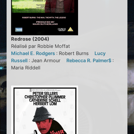
Redrose (2004)
Réalisé par Robbie Moffat
Michael E. Rodgers
: Robert Burns
Lucy
Russell
: Jean Armour
Rebecca R. Palmer$
:
Maria Riddell