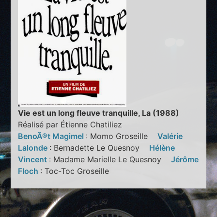
Vie est un long fleuve tranquille, La (1988)
Réalisé par Étienne Chatiliez
BenoÃ®t Magimel
: Momo Groseille
Valérie
Lalonde
: Bernadette Le Quesnoy
Hélène
Vincent
: Madame Marielle Le Quesnoy
Jérôme
Floch
: Toc-Toc Groseille