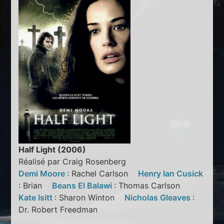
Half Light (2006)
Réalisé par Craig Rosenberg
Demi Moore
: Rachel Carlson
Henry Ian Cusick
: Brian
Beans El Balawi
: Thomas Carlson
Kate Isitt
: Sharon Winton
Nicholas Gleaves
:
Dr. Robert Freedman