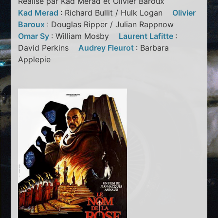
Réalisé par Kad Merad et Olivier Baroux
Kad Merad
: Richard Bullit / Hulk Logan
Olivier
Baroux
: Douglas Ripper / Julian Rappnow
Omar Sy
: William Mosby
Laurent Lafitte
:
David Perkins
Audrey Fleurot
: Barbara
Applepie