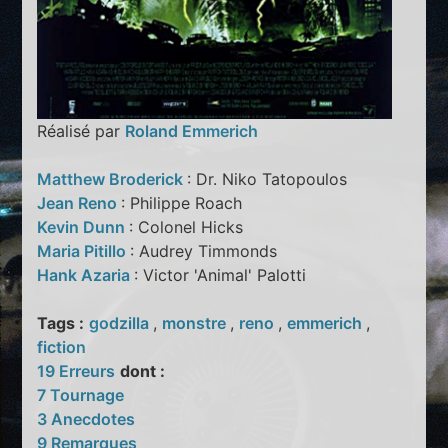
Réalisé par
Roland Emmerich
Matthew Broderick
: Dr. Niko Tatopoulos
Jean Reno
: Philippe Roach
Kevin Dunn
: Colonel Hicks
Maria Pitillo
: Audrey Timmonds
Hank Azaria
: Victor 'Animal' Palotti
Tags :
godzilla
,
monstre
,
reno
,
emmerich
,
fiction
19 Erreurs
dont :
7 Tournage
3 Anecdotes
9 Remarques