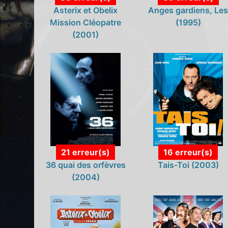
Asterix et Obelix
Anges gardiens, Le
Mission Cléopatre
(1995)
(2001)
21 erreur(s)
16 erreur(s)
36 quai des orfèvres
Tais-Toi (2003)
(2004)