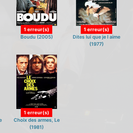
1 erreur(s)
1 erreur(s)
Boudu (2005)
Dites lui que je l aime
(1977)
1 erreur(s)
e
Choix des armes, Le
(1981)