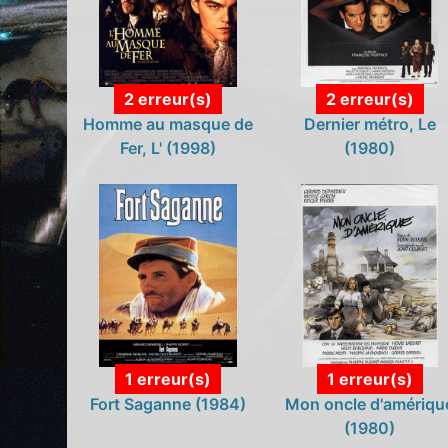
2 erreur(s)
2 erreur(s)
Homme au masque de
Dernier métro, Le
Fer, L' (1998)
(1980)
1 erreur(s)
1 erreur(s)
Fort Saganne (1984)
Mon oncle d'amériqu
(1980)