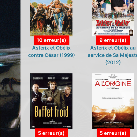
10 erreur(s)
9 erreur(s)
Astérix et Obélix
Astérix et Obélix au
contre César (1999)
service de Sa Majest
(2012)
5 erreur(s)
5 erreur(s)