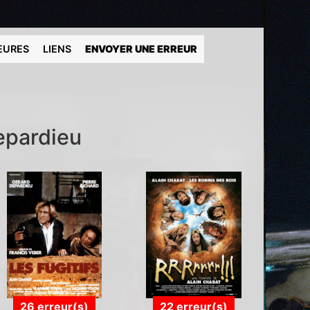
EURES
LIENS
ENVOYER UNE ERREUR
epardieu
26 erreur(s)
22 erreur(s)