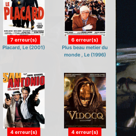
7 erreur(s)
6 erreur(s)
Placard, Le (2001)
Plus beau metier du
monde , Le (1996)
4 erreur(s)
4 erreur(s)