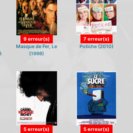
9 erreur(s)
7 erreur(s)
Masque de Fer, Le
Potiche (2010)
é
(1998)
5 erreur(s)
5 erreur(s)