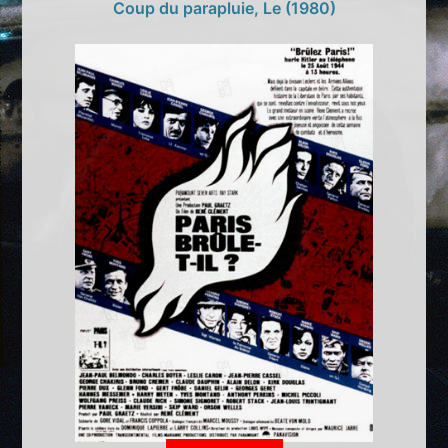
Coup du parapluie, Le (1980)