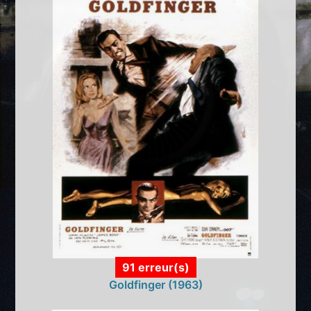
91 erreur(s)
Goldfinger (1963)