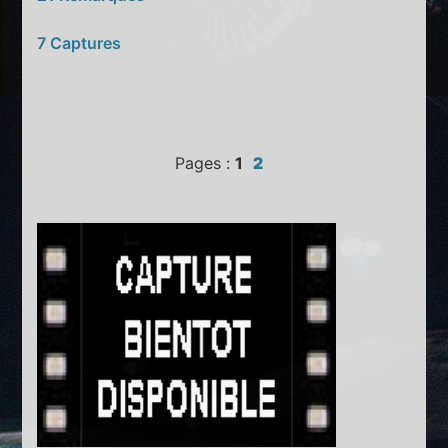
7 Captures
Pages :
1
2