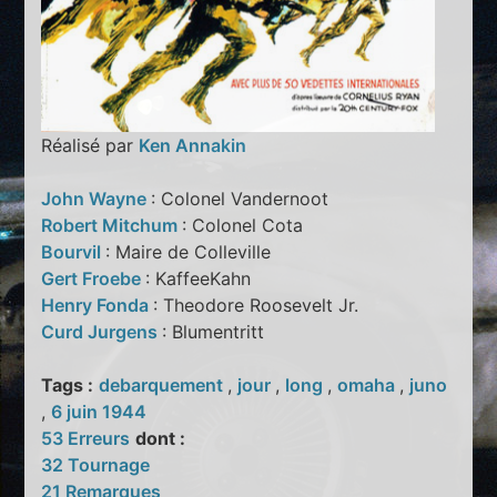
Réalisé par
Ken Annakin
John Wayne
: Colonel Vandernoot
Robert Mitchum
: Colonel Cota
Bourvil
: Maire de Colleville
Gert Froebe
: KaffeeKahn
Henry Fonda
: Theodore Roosevelt Jr.
Curd Jurgens
: Blumentritt
Tags :
debarquement
,
jour
,
long
,
omaha
,
juno
,
6 juin 1944
53 Erreurs
dont :
32 Tournage
21 Remarques