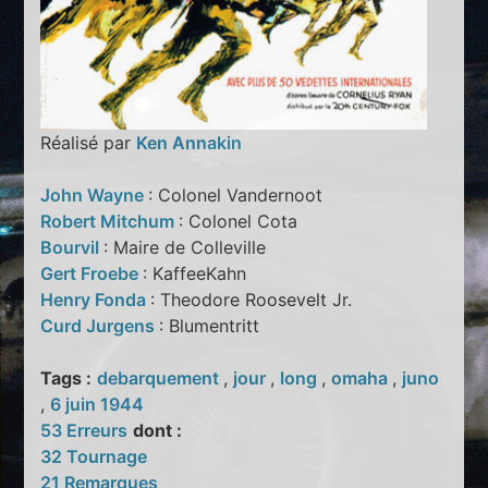
Réalisé par
Ken Annakin
John Wayne
: Colonel Vandernoot
Robert Mitchum
: Colonel Cota
Bourvil
: Maire de Colleville
Gert Froebe
: KaffeeKahn
Henry Fonda
: Theodore Roosevelt Jr.
Curd Jurgens
: Blumentritt
Tags :
debarquement
,
jour
,
long
,
omaha
,
juno
,
6 juin 1944
53 Erreurs
dont :
32 Tournage
21 Remarques