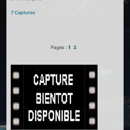
7 Captures
Pages :
1
2