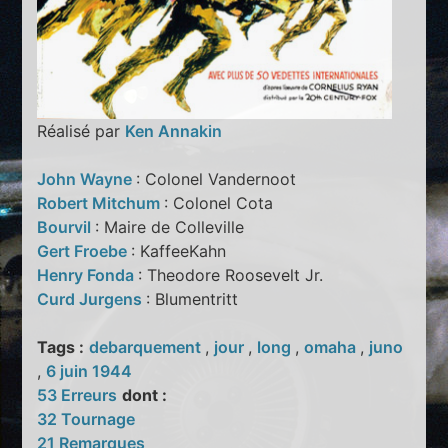
Réalisé par
Ken Annakin
John Wayne
: Colonel Vandernoot
Robert Mitchum
: Colonel Cota
Bourvil
: Maire de Colleville
Gert Froebe
: KaffeeKahn
Henry Fonda
: Theodore Roosevelt Jr.
Curd Jurgens
: Blumentritt
Tags :
debarquement
,
jour
,
long
,
omaha
,
juno
,
6 juin 1944
53 Erreurs
dont :
32 Tournage
21 Remarques