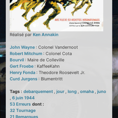
Réalisé par
Ken Annakin
John Wayne
: Colonel Vandernoot
Robert Mitchum
: Colonel Cota
Bourvil
: Maire de Colleville
Gert Froebe
: KaffeeKahn
Henry Fonda
: Theodore Roosevelt Jr.
Curd Jurgens
: Blumentritt
Tags :
debarquement
,
jour
,
long
,
omaha
,
juno
,
6 juin 1944
53 Erreurs
dont :
32 Tournage
21 Remarques