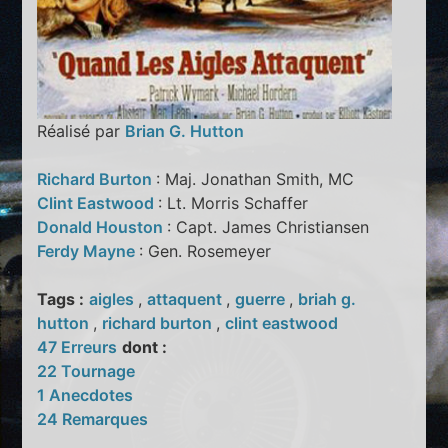
Réalisé par
Brian G. Hutton
Richard Burton
: Maj. Jonathan Smith, MC
Clint Eastwood
: Lt. Morris Schaffer
Donald Houston
: Capt. James Christiansen
Ferdy Mayne
: Gen. Rosemeyer
Tags :
aigles
,
attaquent
,
guerre
,
briah g.
hutton
,
richard burton
,
clint eastwood
47 Erreurs
dont :
22 Tournage
1 Anecdotes
24 Remarques