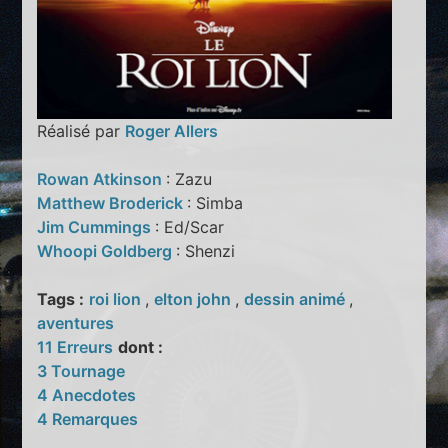
Réalisé par
Roger Allers
Rowan Atkinson
: Zazu
Matthew Broderick
: Simba
Jim Cummings
: Ed/Scar
Whoopi Goldberg
: Shenzi
Tags :
roi lion
,
elton john
,
dessin animé
,
aventures
11 Erreurs
dont :
3 Tournage
4 Anecdotes
4 Remarques