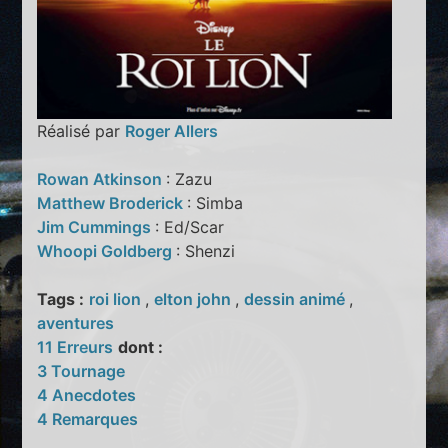
Réalisé par
Roger Allers
Rowan Atkinson
: Zazu
Matthew Broderick
: Simba
Jim Cummings
: Ed/Scar
Whoopi Goldberg
: Shenzi
Tags :
roi lion
,
elton john
,
dessin animé
,
aventures
11 Erreurs
dont :
3 Tournage
4 Anecdotes
4 Remarques