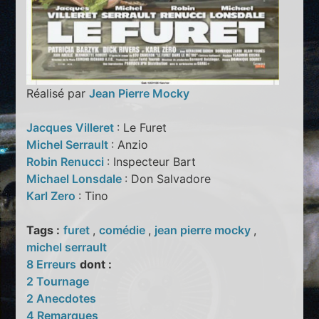
Réalisé par
Jean Pierre Mocky
Jacques Villeret
: Le Furet
Michel Serrault
: Anzio
Robin Renucci
: Inspecteur Bart
Michael Lonsdale
: Don Salvadore
Karl Zero
: Tino
Tags :
furet
,
comédie
,
jean pierre mocky
,
michel serrault
8 Erreurs
dont :
2 Tournage
2 Anecdotes
4 Remarques