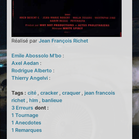
Réalisé par
Jean François Richet
Emile Abossolo M'bo
:
Axel Aedan
:
Rodrigue Alberto
:
Thierry Angelvi
:
Tags :
cité
,
cracker
,
craquer
,
jean francois
richet
,
hlm
,
banlieue
3 Erreurs
dont :
1 Tournage
1 Anecdotes
1 Remarques