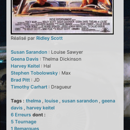
Réalisé par
Ridley Scott
Susan Sarandon
: Louise Sawyer
Geena Davis
: Thelma Dickinson
Harvey Keitel
: Hal
Stephen Tobolowsky
: Max
Brad Pitt
: JD
Timothy Carhart
: Dragueur
Tags :
thelma
,
louise
,
susan sarandon
,
geena
davis
,
harvey keitel
6 Erreurs
dont :
5 Tournage
1 Remarques