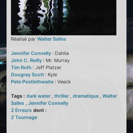
Réalisé par
Walter Salles
Jennifer Connelly
: Dahlia
John C. Reilly
: Mr. Murray
Tim Roth
: Jeff Platzer
Dougray Scott
: Kyle
Pete Postlethwaite
: Veeck
Tags :
dark water
,
thriller
,
dramatique
,
Walter
Salles
,
Jennifer Connelly
2 Erreurs
dont :
2 Tournage