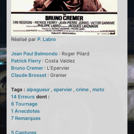
Réalisé par
P. Labro
Jean Paul Belmondo
: Roger Pilard
Patrick Fierry
: Costa Valdez
Bruno Cremer
: L'Epervier
Claude Brosset
: Granier
Tags :
alpagueur
,
epervier
,
crime
,
moto
14 Erreurs
dont :
6 Tournage
1 Anecdotes
7 Remarques
5 Captures