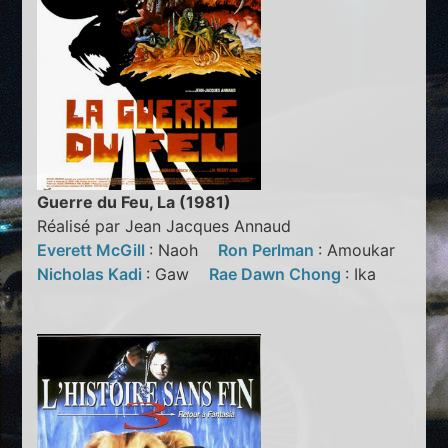
Guerre du Feu, La (1981)
Réalisé par Jean Jacques Annaud
Everett McGill
: Naoh
Ron Perlman
: Amoukar
Nicholas Kadi
: Gaw
Rae Dawn Chong
: Ika