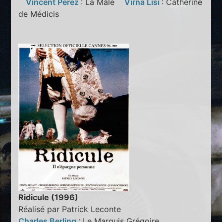
Vincent Perez
: La Mâle
Virna Lisi
: Catherine
de Médicis
Ridicule (1996)
Réalisé par Patrick Leconte
Charles Berling
: Le Marquis Grégoire