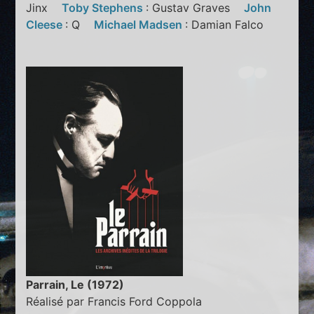
Jinx
Toby Stephens
: Gustav Graves
John
Cleese
: Q
Michael Madsen
: Damian Falco
Parrain, Le (1972)
Réalisé par Francis Ford Coppola