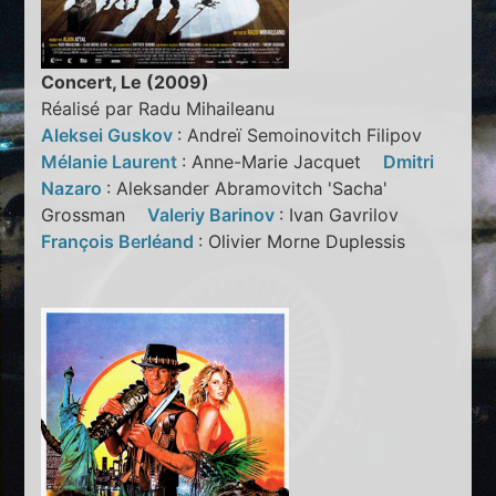
Concert, Le (2009)
Réalisé par Radu Mihaileanu
Aleksei Guskov
: Andreï Semoinovitch Filipov
Mélanie Laurent
: Anne-Marie Jacquet
Dmitri
Nazaro
: Aleksander Abramovitch 'Sacha'
Grossman
Valeriy Barinov
: Ivan Gavrilov
François Berléand
: Olivier Morne Duplessis