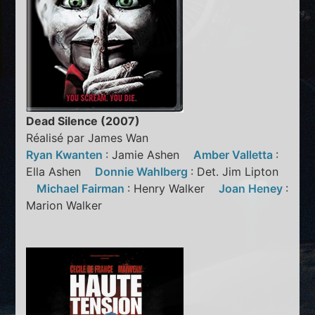
Dead Silence (2007)
Réalisé par James Wan
Ryan Kwanten
: Jamie Ashen
Amber Valletta
:
Ella Ashen
Donnie Wahlberg
: Det. Jim Lipton
Michael Fairman
: Henry Walker
Joan Heney
:
Marion Walker