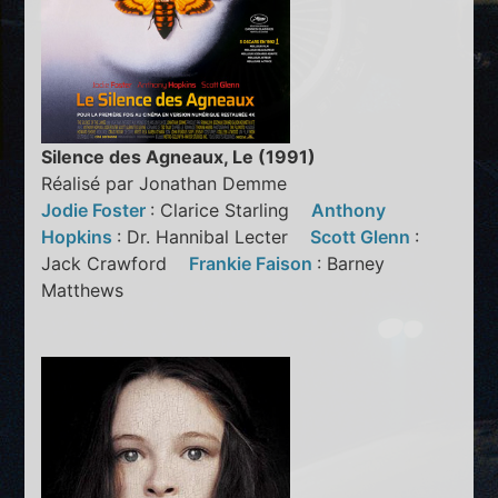
Silence des Agneaux, Le (1991)
Réalisé par Jonathan Demme
Jodie Foster
: Clarice Starling
Anthony
Hopkins
: Dr. Hannibal Lecter
Scott Glenn
:
Jack Crawford
Frankie Faison
: Barney
Matthews