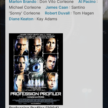
Marlon Brando
: Don Vito Corleone
Al Pacino
:
Michael Corleone
James Caan
: Santino
'Sonny' Corleone
Robert Duvall
: Tom Hagen
Diane Keaton
: Kay Adams