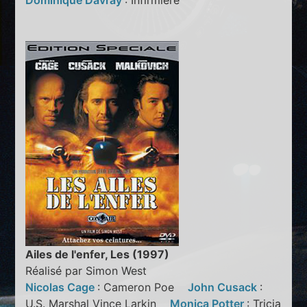
Dominique Davray
: Infirmière
Ailes de l'enfer, Les (1997)
Réalisé par Simon West
Nicolas Cage
: Cameron Poe
John Cusack
:
U.S. Marshal Vince Larkin
Monica Potter
: Tricia