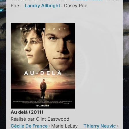
Poe
Landry Allbright
: Casey Poe
Au delà (2011)
Réalisé par Clint Eastwood
Cécile De France
: Marie LeLay
Thierry Neuvic
: