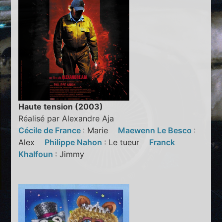
Haute tension (2003)
Réalisé par Alexandre Aja
Cécile de France
: Marie
Maewenn Le Besco
:
Alex
Philippe Nahon
: Le tueur
Franck
Khalfoun
: Jimmy