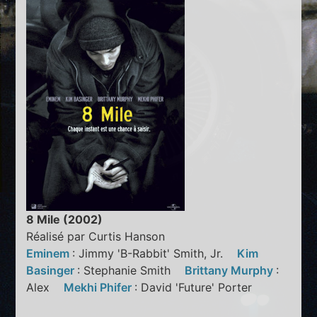
8 Mile (2002)
Réalisé par Curtis Hanson
Eminem
: Jimmy 'B-Rabbit' Smith, Jr.
Kim
Basinger
: Stephanie Smith
Brittany Murphy
:
Alex
Mekhi Phifer
: David 'Future' Porter