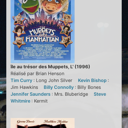
île au trésor des Muppets, L' (1996)
Réalisé par Brian Henson
Tim Curry
: Long John Silver
Kevin Bishop
:
Jim Hawkins
Billy Connolly
: Billy Bones
Jennifer Saunders
: Mrs. Bluberidge
Steve
Whitmire
: Kermit