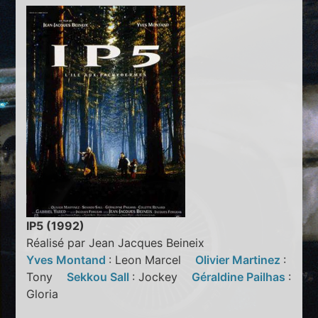
IP5 (1992)
Réalisé par Jean Jacques Beineix
Yves Montand
: Leon Marcel
Olivier Martinez
:
Tony
Sekkou Sall
: Jockey
Géraldine Pailhas
:
Gloria