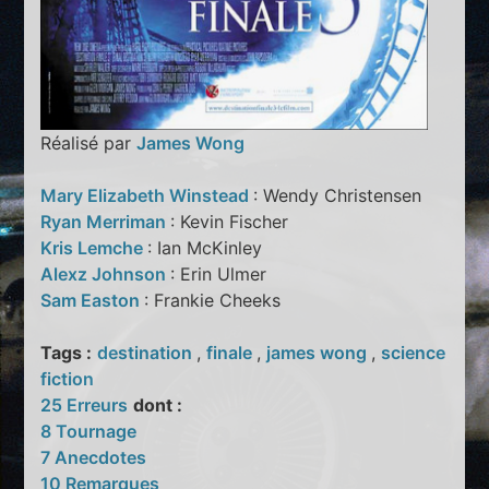
Réalisé par
James Wong
Mary Elizabeth Winstead
: Wendy Christensen
Ryan Merriman
: Kevin Fischer
Kris Lemche
: Ian McKinley
Alexz Johnson
: Erin Ulmer
Sam Easton
: Frankie Cheeks
Tags :
destination
,
finale
,
james wong
,
science
fiction
25 Erreurs
dont :
8 Tournage
7 Anecdotes
10 Remarques