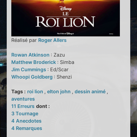
Réalisé par
Roger Allers
Rowan Atkinson
: Zazu
Matthew Broderick
: Simba
Jim Cummings
: Ed/Scar
Whoopi Goldberg
: Shenzi
Tags :
roi lion
,
elton john
,
dessin animé
,
aventures
11 Erreurs
dont :
3 Tournage
4 Anecdotes
4 Remarques